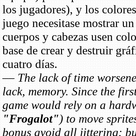
los jugadores), y los colore
juego necesitase mostrar un
cuerpos y cabezas usen color
base de crear y destruir gr
cuatro días.
––
The lack of time worsene
lack, memory. Since the first
game would rely on a hardw
"Frogalot"
) to move sprite
bonus avoid all jittering: b