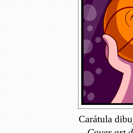
Carátula dibu
–
Cover art d