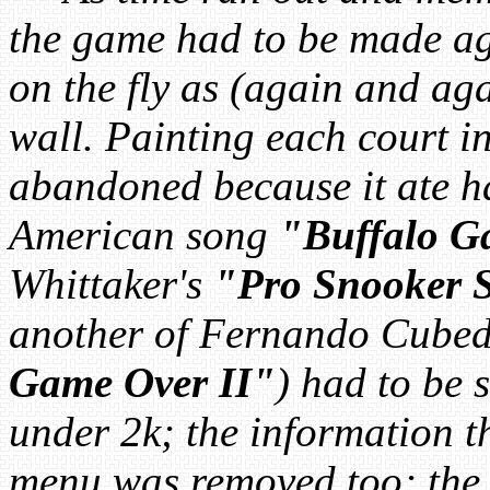
the game had to be made aga
on the fly as (again and aga
wall. Painting each court in
abandoned because it ate hal
American song
"Buffalo G
Whittaker's
"Pro Snooker 
another of Fernando Cubed
Game Over II"
) had to be s
under 2k; the information t
menu was removed too; the i