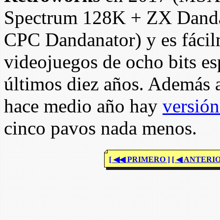
Spectrum 128K + ZX Danda
CPC Dandanator) y es fácil
videojuegos de ocho bits es
últimos diez años. Además 
hace medio año hay
versió
cinco pavos nada menos.
[ ◀◀ PRIMERO ]
[ ◀ ANTERIO